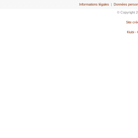
Informations légales
|
Données person
© Copyright 2
Site cr
Kiubi -