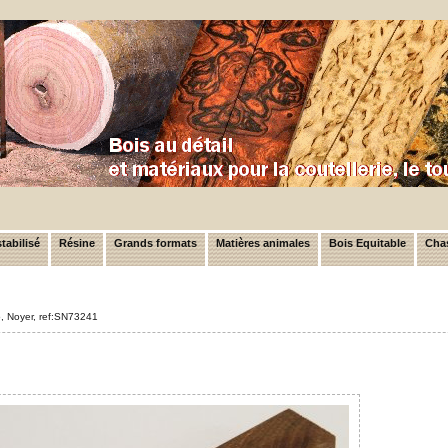
tabilisé
Résine
Grands formats
Matières animales
Bois Equitable
Chas
lo, Noyer, ref:SN73241