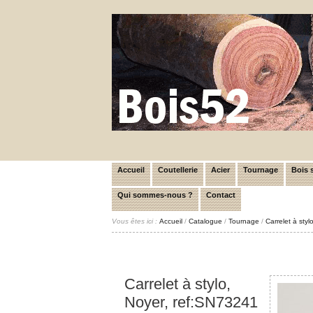
Accueil
Coutellerie
Acier
Tournage
Bois s
Qui sommes-nous ?
Contact
Vous êtes ici :
Accueil
/
Catalogue
/
Tournage
/
Carrelet à sty
Carrelet à stylo,
Noyer, ref:SN73241