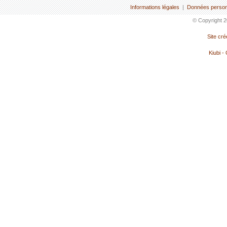
Informations légales
|
Données person
© Copyright 2
Site cr
Kiubi -