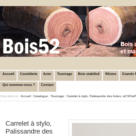
Accueil
Coutellerie
Acier
Tournage
Bois stabilisé
Résine
Grands 
Qui sommes-nous ?
Contact
Vous êtes ici :
Accueil
/
Catalogue
/
Tournage
/
Carrelet à stylo, Palissandre des Indes, ref:SPal
Carrelet à stylo,
Palissandre des