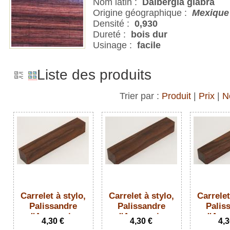
Nom latin :
Dalbergia glabra
Origine géographique :
Mexique
Densité :
0,930
Dureté :
bois dur
Usinage :
facile
Liste des produits
Trier par :
Produit
|
Prix
|
N
Carrelet à stylo,
Carrelet à stylo,
Carrelet
Palissandre
Palissandre
Palis
d'Amazonie,
d'Amazonie,
d'Ama
4,30 €
4,30 €
4,3
ref:SPalAm73754
ref:SPalAm73755
ref:SPa