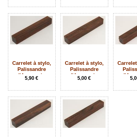
Carrelet à stylo,
Carrelet à stylo,
Carrelet
Palissandre
Palissandre
Palis
d'Amazonie,
d'Amazonie,
d'Ama
5,90 €
5,00 €
5,0
ref:SPalAm73757
ref:SPalAm73758
ref:SPa