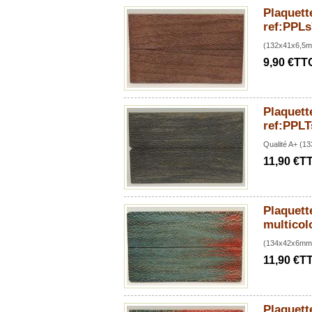
Plaquette
ref:PPLs
(132x41x6,5
9,90 €TT
Plaquette
ref:PPL
Qualité A+ (
11,90 €T
Plaquette
multicol
(134x42x6mm
11,90 €T
Plaquette