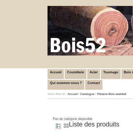
Accueil
Coutellerie
Acier
Tournage
Bois s
Qui sommes-nous ?
Contact
Vous êtes ici :
Accueil
/
Catalogue
/
Platane-Bois stabilisé
Pas de catégorie disponible
Liste des produits