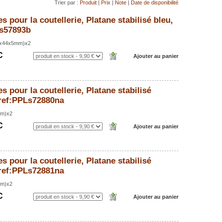
Trier par :
Produit
|
Prix
|
Note
|
Date de disponibilité
s pour la coutellerie, Platane stabilisé bleu,
Ts57893b
32x44x5mm)x2
C
s pour la coutellerie, Platane stabilisé
 ref:PPLs72880na
mm)x2
C
s pour la coutellerie, Platane stabilisé
 ref:PPLs72881na
mm)x2
C