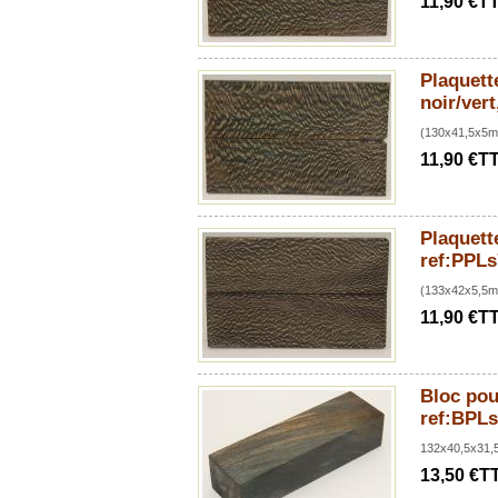
11,90 €T
Plaquette
noir/ver
(130x41,5x5
11,90 €T
Plaquette
ref:PPLs
(133x42x5,5
11,90 €T
Bloc pour
ref:BPL
132x40,5x31,
13,50 €T