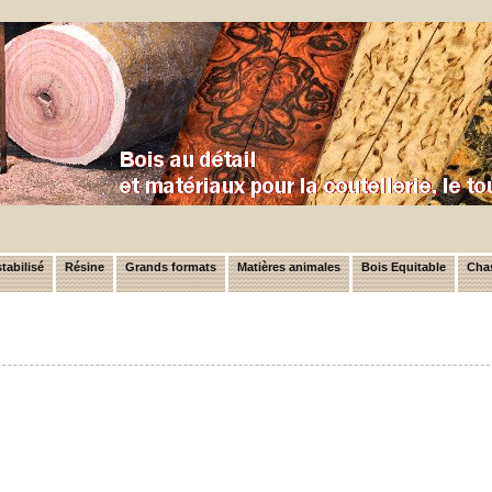
tabilisé
Résine
Grands formats
Matières animales
Bois Equitable
Chas