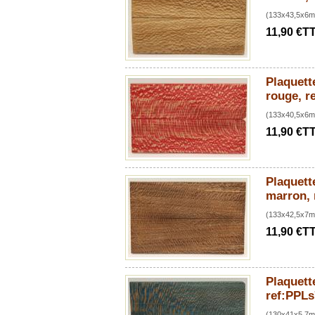
(133x43,5x6
11,90 €T
Plaquette
rouge, r
(133x40,5x6
11,90 €T
Plaquette
marron,
(133x42,5x7
11,90 €T
Plaquette
ref:PPL
(130x41x5,7m