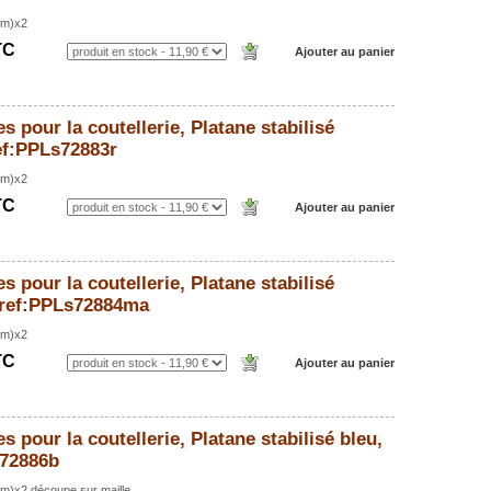
mm)x2
TC
s pour la coutellerie, Platane stabilisé
ef:PPLs72883r
mm)x2
TC
s pour la coutellerie, Platane stabilisé
 ref:PPLs72884ma
mm)x2
TC
s pour la coutellerie, Platane stabilisé bleu,
s72886b
m)x2 découpe sur maille