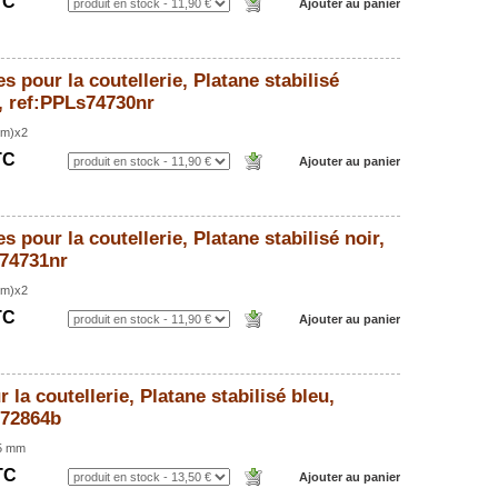
TC
s pour la coutellerie, Platane stabilisé
t, ref:PPLs74730nr
mm)x2
TC
s pour la coutellerie, Platane stabilisé noir,
74731nr
mm)x2
TC
 la coutellerie, Platane stabilisé bleu,
s72864b
5 mm
TC