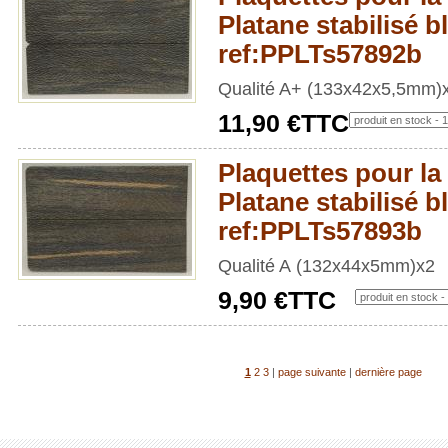
Platane stabilisé b
ref:PPLTs57892b
Qualité A+ (133x42x5,5mm)
11,90 €TTC
Plaquettes pour la 
Platane stabilisé b
ref:PPLTs57893b
Qualité A (132x44x5mm)x2
9,90 €TTC
1
2
3
|
page suivante
|
dernière page