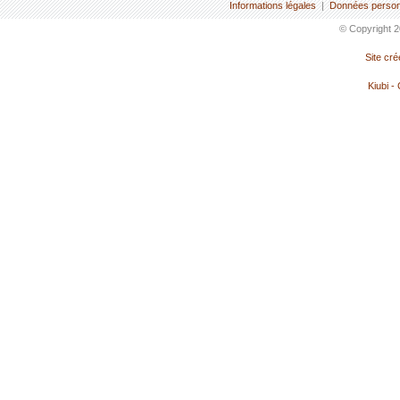
Informations légales
|
Données person
© Copyright 2
Site cr
Kiubi -